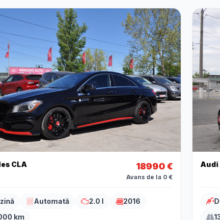
es CLA
Audi
18990 €
Avans de la 0 €
zină
Automată
2.0 l
2016
D
000 km
1