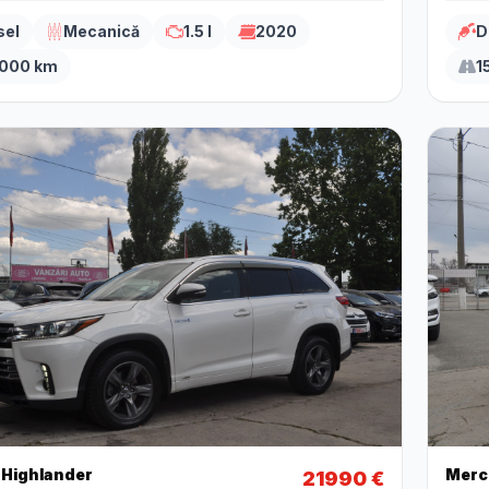
sel
Mecanică
1.5 l
2020
D
.000 km
1
 Highlander
Merc
21990 €