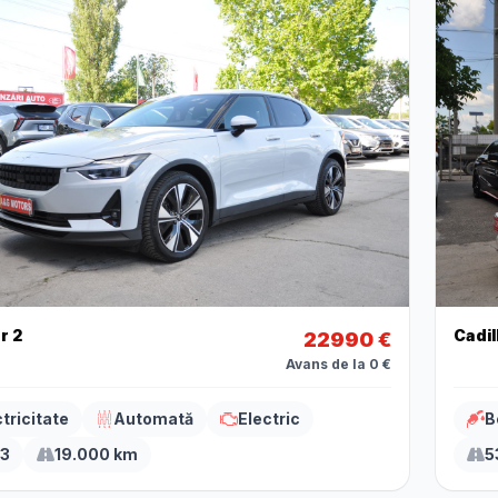
r 2
Cadil
22990 €
Avans de la 0 €
tricitate
Automată
Electric
B
3
19.000 km
5