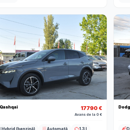
 Qashqai
Dodg
17790 €
Avans de la 0 €
d Hybrid (benzină)
Automată
1.3 l
D