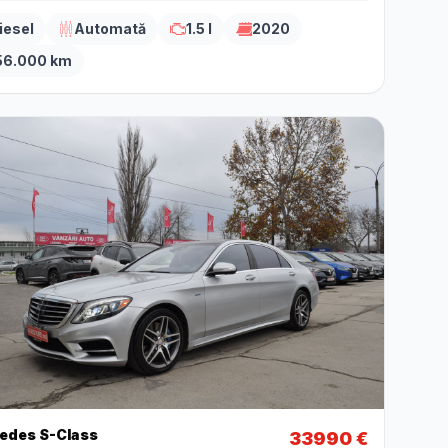
iesel
Automată
1.5 l
2020
56.000 km
edes S-Class
33990 €