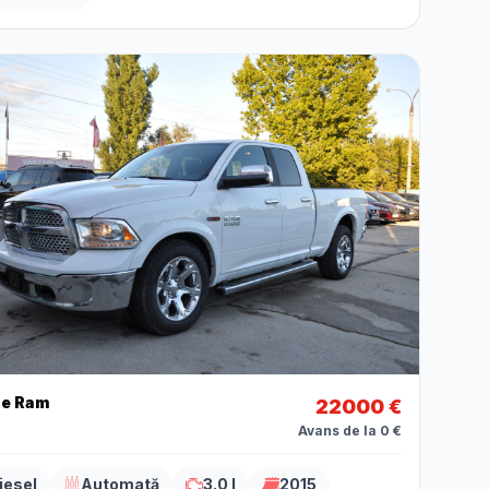
e Ram
22000 €
Avans de la 0 €
iesel
Automată
3.0 l
2015