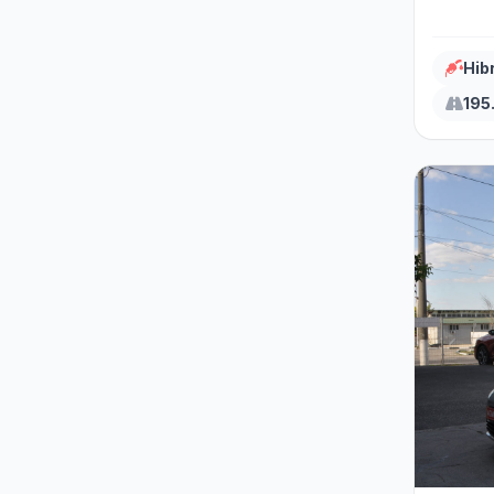
Hib
195