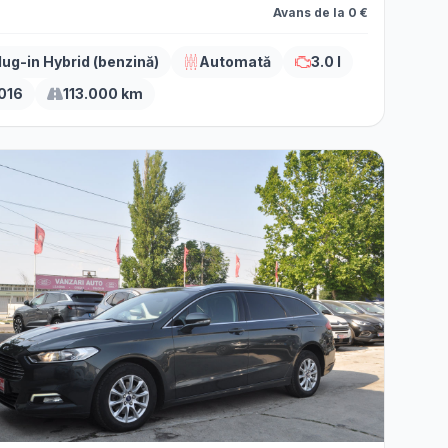
Avans de la 0 €
lug-in Hybrid (benzină)
Automată
3.0 l
016
113.000 km