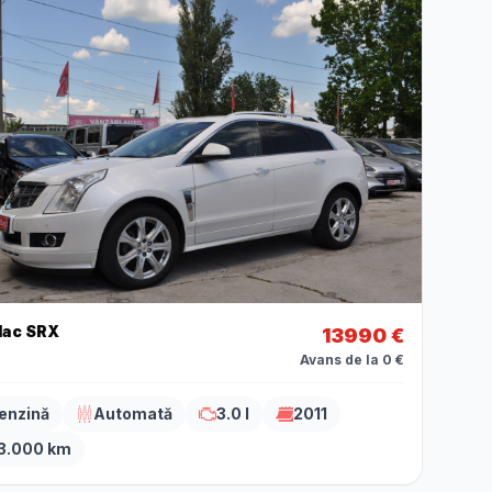
lac SRX
13990 €
Avans de la 0 €
enzină
Automată
3.0 l
2011
3.000 km