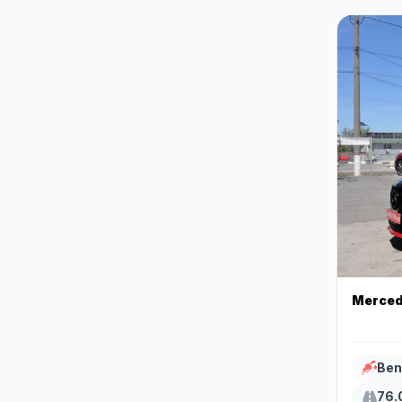
Merced
Ben
76.