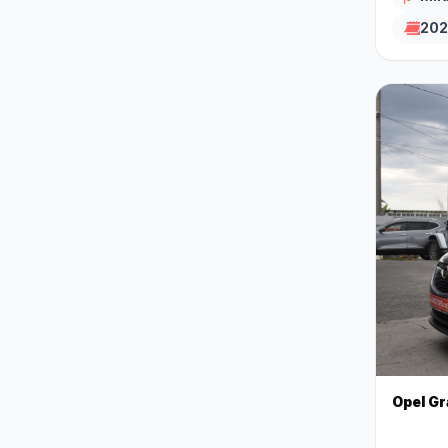
202
Opel G