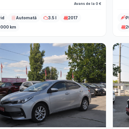
Avans de la 0 €
rid
Automată
3.5 l
2017
P
.000 km
2