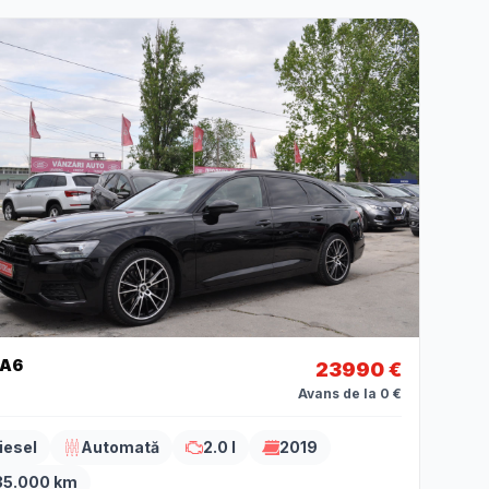
 A6
23990 €
Avans de la 0 €
iesel
Automată
2.0 l
2019
35.000 km