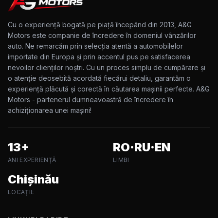
Cu o experiență bogată pe piață începând din 2013, A&G
Motors este companie de încredere în domeniul vânzărilor
auto. Ne remarcăm prin selecția atentă a automobilelor
importate din Europa și prin accentul pus pe satisfacerea
nevoilor clienților noștri. Cu un proces simplu de cumpărare și
o atenție deosebită acordată fiecărui detaliu, garantăm o
experiență plăcută și corectă în căutarea mașinii perfecte. A&G
Motors - partenerul dumneavoastră de încredere în
achiziționarea unei mașini!
13+
RO·RU·EN
ANI EXPERIENȚĂ
LIMBI
Chișinău
LOCAȚIE