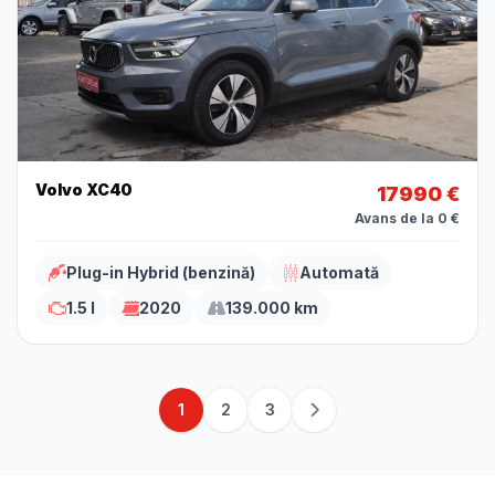
Volvo XC40
17990 €
Avans de la 0 €
Plug-in Hybrid (benzină)
Automată
1.5 l
2020
139.000 km
1
2
3