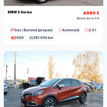
BMW 5 Series
4990 €
Avans de la 0 €
Gaz / Benzină (propan)
Automată
2.0 l
2000
381.000 km