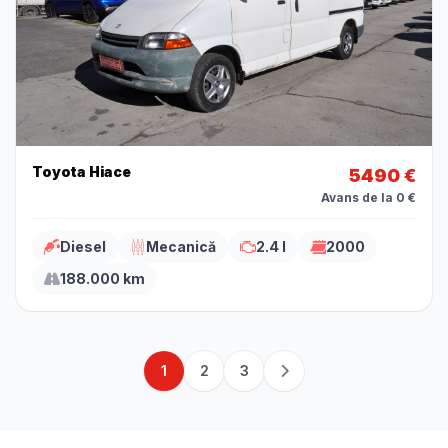
Toyota Hiace
5490 €
Avans de la 0 €
Diesel
Mecanică
2.4 l
2000
188.000 km
1
2
3