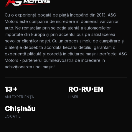
Cu o experiență bogată pe piață începând din 2013, A&G
Motors este companie de încredere în domeniul vânzărilor
auto. Ne remarcăm prin selecția atentă a automobilelor
importate din Europa și prin accentul pus pe satisfacerea
nevoilor clienților noștri. Cu un proces simplu de cumpărare și
o atenție deosebită acordată fiecărui detaliu, garantăm o
experiență plăcută și corectă în căutarea mașinii perfecte. A&G
Motors - partenerul dumneavoastră de încredere în
achiziționarea unei mașini!
13+
RO·RU·EN
ANI EXPERIENȚĂ
LIMBI
Chișinău
LOCAȚIE