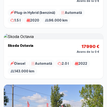
Avans de la 0 €
Plug-in Hybrid (benzină)
Automată
1.5 l
2020
96.000 km
Skoda Octavia
17990 €
Avans de la 0 €
Diesel
Automată
2.0 l
2022
143.000 km