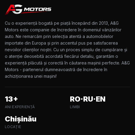
Cu o experiență bogată pe piață începând din 2013, A&G
Motors este companie de încredere în domeniul vânzărilor
auto. Ne remarcăm prin selecția atentă a automobilelor
importate din Europa și prin accentul pus pe satisfacerea
nevoilor clienților noștri. Cu un proces simplu de cumpărare și
o atenție deosebită acordată fiecărui detaliu, garantăm o
experiență plăcută și corectă în căutarea mașinii perfecte. A&G
Motors - partenerul dumneavoastră de încredere în
achiziționarea unei mașini!
13+
RO·RU·EN
ANI EXPERIENȚĂ
LIMBI
Chișinău
LOCAȚIE