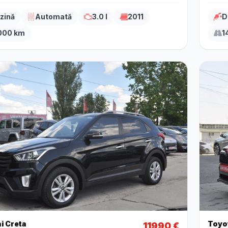
zină
Automată
3.0 l
2011
D
000 km
1
i Creta
Toyo
11990 €