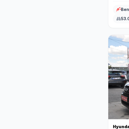
Ben
53.
Hyunda