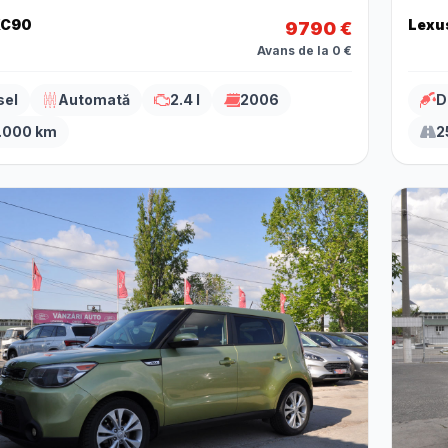
XC90
Lexus
9790 €
Avans de la 0 €
sel
Automată
2.4 l
2006
D
.000 km
2