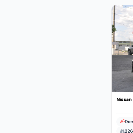
Nissan
Die
226