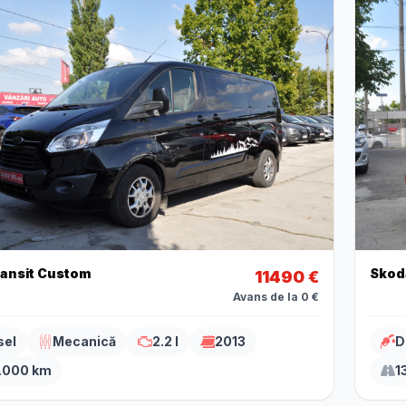
ransit Custom
Skod
11490 €
Avans de la 0 €
sel
Mecanică
2.2 l
2013
D
.000 km
1