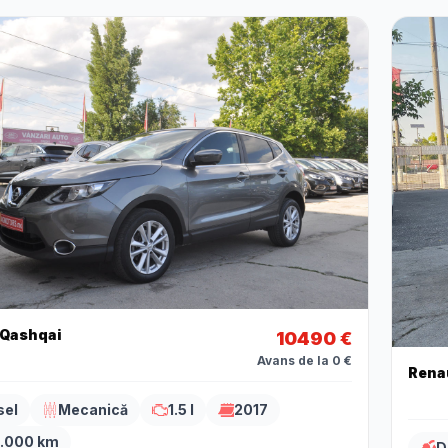
 Qashqai
10490 €
Avans de la 0 €
Rena
sel
Mecanică
1.5 l
2017
.000 km
D