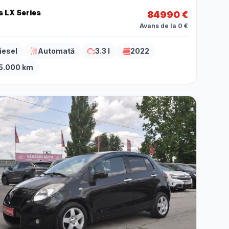
 LX Series
84990 €
Avans de la 0 €
iesel
Automată
3.3 l
2022
5.000 km