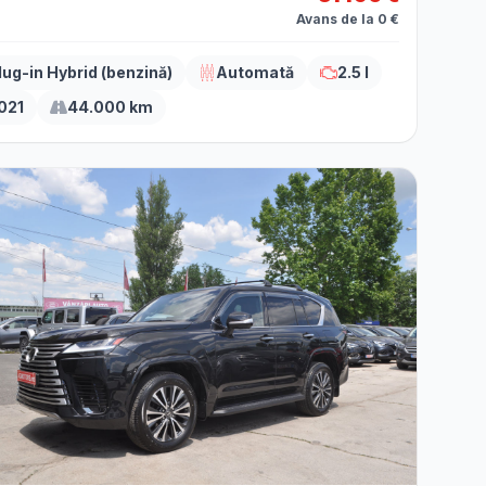
Avans de la 0 €
lug-in Hybrid (benzină)
Automată
2.5 l
021
44.000 km