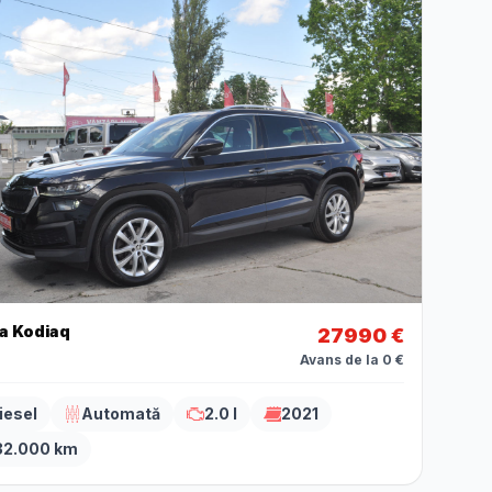
a Kodiaq
27990 €
Avans de la 0 €
iesel
Automată
2.0 l
2021
32.000 km