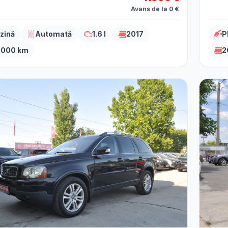
Avans de la 0 €
zină
Automată
1.6 l
2017
P
.000 km
2