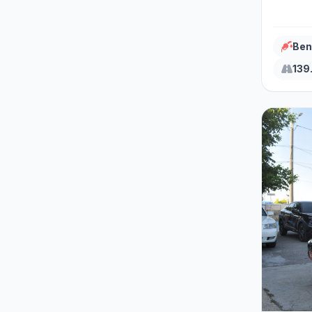
Ben
139