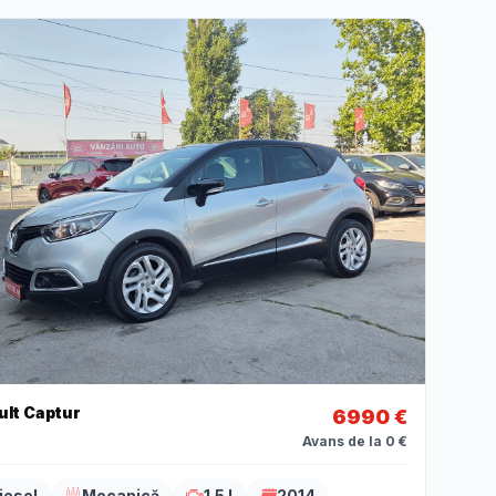
ult Captur
6990 €
Avans de la 0 €
iesel
Mecanică
1.5 l
2014