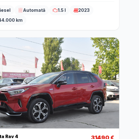
iesel
Automată
1.5 l
2023
44.000 km
ta Rav 4
31490 €