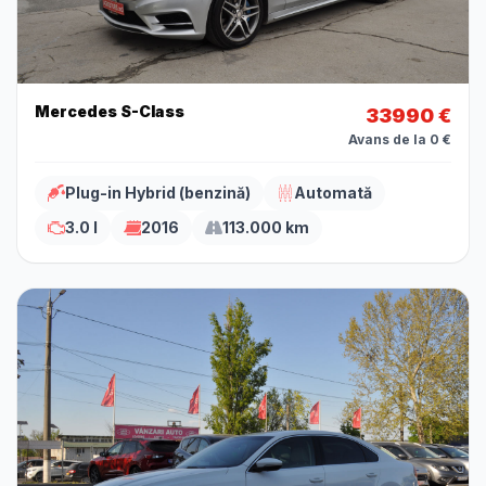
Mercedes S-Class
33990 €
Avans de la 0 €
Plug-in Hybrid (benzină)
Automată
3.0 l
2016
113.000 km