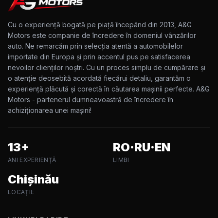
Cu o experiență bogată pe piață începând din 2013, A&G
Motors este companie de încredere în domeniul vânzărilor
auto. Ne remarcăm prin selecția atentă a automobilelor
importate din Europa și prin accentul pus pe satisfacerea
nevoilor clienților noștri. Cu un proces simplu de cumpărare și
o atenție deosebită acordată fiecărui detaliu, garantăm o
experiență plăcută și corectă în căutarea mașinii perfecte. A&G
Motors - partenerul dumneavoastră de încredere în
achiziționarea unei mașini!
13+
RO·RU·EN
ANI EXPERIENȚĂ
LIMBI
Chișinău
LOCAȚIE