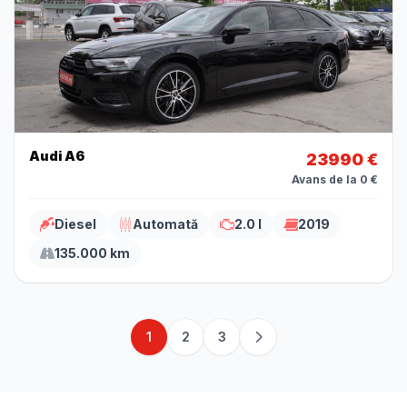
Audi A6
23990 €
Avans de la 0 €
Diesel
Automată
2.0 l
2019
135.000 km
1
2
3