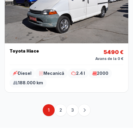
Toyota Hiace
5490 €
Avans de la 0 €
Diesel
Mecanică
2.4 l
2000
188.000 km
1
2
3