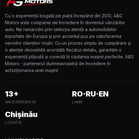
Cu o experiență bogată pe piață începând din 2013, A&G
Motors este companie de încredere în domeniul vânzărilor
auto. Ne remarcăm prin selecția atentă a automobilelor
importate din Europa și prin accentul pus pe satisfacerea
nevoilor clienților noștri. Cu un proces simplu de cumpărare și
o atenție deosebită acordată fiecărui detaliu, garantăm o
experiență plăcută și corectă în căutarea mașinii perfecte. A&G
Motors - partenerul dumneavoastră de încredere în
achiziționarea unei mașini!
13+
RO·RU·EN
ANI EXPERIENȚĂ
LIMBI
Chișinău
LOCAȚIE